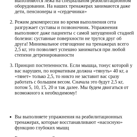
выполняются лежа на специальном реабилитационном
оборудовании. На наших тренажерах занимаются даже
дети, пенсионеры и «сердечники»
Режим декомпрессии во время выполнения сета
разгружает суставы и позвоночник. Упражнения
выполняют даже пациенты с самой запущенной стадией
болезни: суставные поверхности не трутся друг об
друга! Минимальное отягощение на тренажерах всего
2,5 кг, это позволяет успешно заниматься при любой
степени детренированности
Принцип постепенности. Если мышца, тонус которой у
вас нарушен, по нормативам должна «тянуть» 40 кг, а
«тянет» только 2,5, то никто не заставит вас сразу
работать с большим весом. Сначала это будут 2,5 кг,
потом 5, 10, 15, 20 и так далее. Мы будем двигаться от
возможного к необходимому!
Алгоритм лечения кинезитерапией:
Вы выполняете упражнения на реабилитационных
тренажерах, которые восстанавливают «насосную»
функцию глубоких мышц