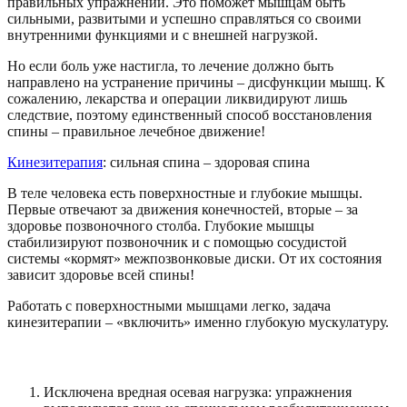
правильных упражнений. Это поможет мышцам быть
сильными, развитыми и успешно справляться со своими
внутренними функциями и с внешней нагрузкой.
Но если боль уже настигла, то лечение должно быть
направлено на устранение причины – дисфункции мышц. К
сожалению, лекарства и операции ликвидируют лишь
следствие, поэтому единственный способ восстановления
спины – правильное лечебное движение!
Кинезитерапия
: сильная спина – здоровая спина
В теле человека есть поверхностные и глубокие мышцы.
Первые отвечают за движения конечностей, вторые – за
здоровье позвоночного столба. Глубокие мышцы
стабилизируют позвоночник и с помощью сосудистой
системы «кормят» межпозвонковые диски. От их состояния
зависит здоровье всей спины!
Работать с поверхностными мышцами легко, задача
кинезитерапии – «включить» именно глубокую мускулатуру.
Почему кинезитерапия подходит всем?
Исключена вредная осевая нагрузка: упражнения