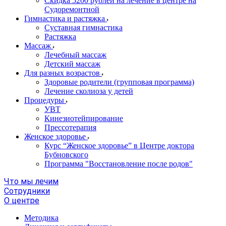
Скидка 5200 рублей на лечение в центре на
Судоремонтной
Гимнастика и растяжка
Суставная гимнастика
Растяжка
Массаж
Лечебный массаж
Детский массаж
Для разных возрастов
Здоровые родители (групповая программа)
Лечение сколиоза у детей
Процедуры
УВТ
Кинезиотейпирование
Прессотерапия
Женское здоровье
Курс “Женское здоровье” в Центре доктора
Бубновского
Программа "Восстановление после родов"
Что мы лечим
Сотрудники
О центре
Методика