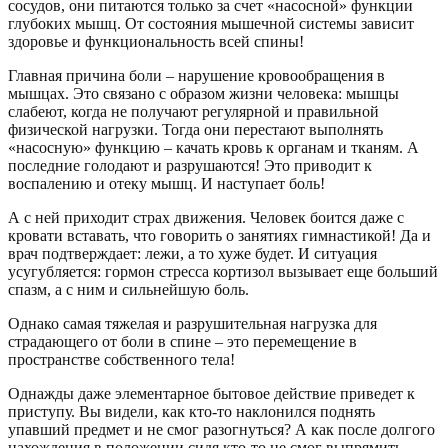
сосудов, они питаются только за счет «насосной» функции
глубоких мышц. От состояния мышечной системы зависит
здоровье и функциональность всей спины!
Главная причина боли – нарушение кровообращения в
мышцах. Это связано с образом жизни человека: мышцы
слабеют, когда не получают регулярной и правильной
физической нагрузки. Тогда они перестают выполнять
«насосную» функцию – качать кровь к органам и тканям. А
последние голодают и разрушаются! Это приводит к
воспалению и отеку мышц. И наступает боль!
А с ней приходит страх движения. Человек боится даже с
кровати вставать, что говорить о занятиях гимнастикой! Да и
врач подтверждает: лежи, а то хуже будет. И ситуация
усугубляется: гормон стресса кортизол вызывает еще больший
спазм, а с ним и сильнейшую боль.
Однако самая тяжелая и разрушительная нагрузка для
страдающего от боли в спине – это перемещение в
пространстве собственного тела!
Однажды даже элементарное бытовое действие приведет к
приступу. Вы видели, как кто-то наклонился поднять
упавший предмет и не смог разогнуться? А как после долгого
нахождения в положении сидя кто-то не смог выпрямить