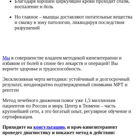
Благодаря хорошей циркуляции крови проходит спазм,
воспаление и боль
Но главное – мышцы доставляют питательные вещества
и смазку в зону патологии, ликвидируя последствия
разрушений
Лечение позвоночника в Тюмени в Центре
доктора Бубновского
Мы
в совершенстве владеем методикой кинезитерапии и
избавим от болей в спине без лекарств и операций! Вы
вернете здоровье и трудоспособность.
Эксклюзивная черта методики: устойчивый и долгосрочный
результат, неоднократно подтвержденный снимками МРТ и
рентген
Метод лечебного движения помог уже 1,5 миллионам
пациентов по России и миру. Центр в Тюмени – часть
крупнейшей сети, а это богатый опыт, регулярное обучение и
сертификация.
Приходите на
консультацию
, и врач-кинезитерапевт
проведет диагностику и покажет метод в действии: