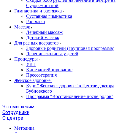
Скидка 5200 рублей на лечение в центре на
Судоремонтной
Гимнастика и растяжка
Суставная гимнастика
Растяжка
Массаж
Лечебный массаж
Детский массаж
Для разных возрастов
Здоровые родители (групповая программа)
Лечение сколиоза у детей
Процедуры
УВТ
Кинезиотейпирование
Прессотерапия
Женское здоровье
Курс “Женское здоровье” в Центре доктора
Бубновского
Программа "Восстановление после родов"
Что мы лечим
Сотрудники
О центре
Методика