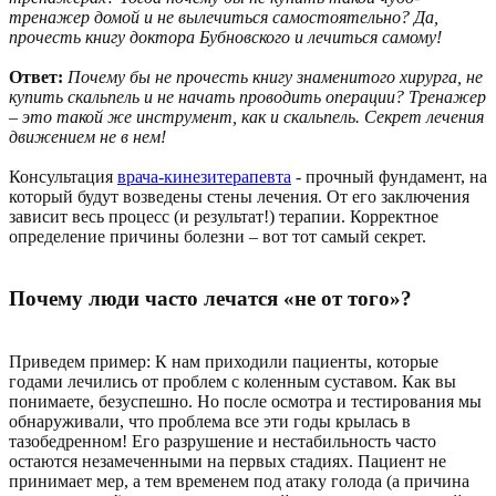
тренажер домой и не вылечиться самостоятельно? Да,
прочесть книгу доктора Бубновского и лечиться самому!
Ответ:
Почему бы не прочесть книгу знаменитого хирурга, не
купить скальпель и не начать проводить операции? Тренажер
– это такой же инструмент, как и скальпель. Секрет лечения
движением не в нем!
Консультация
врача-кинезитерапевта
- прочный фундамент, на
который будут возведены стены лечения. От его заключения
зависит весь процесс (и результат!) терапии. Корректное
определение причины болезни – вот тот самый секрет.
Почему люди часто лечатся «не от того»?
Приведем пример: К нам приходили пациенты, которые
годами лечились от проблем с коленным суставом. Как вы
понимаете, безуспешно. Но после осмотра и тестирования мы
обнаруживали, что проблема все эти годы крылась в
тазобедренном! Его разрушение и нестабильность часто
остаются незамеченными на первых стадиях. Пациент не
принимает мер, а тем временем под атаку голода (а причина