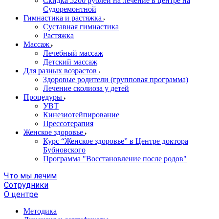
Скидка 5200 рублей на лечение в центре на
Судоремонтной
Гимнастика и растяжка
Суставная гимнастика
Растяжка
Массаж
Лечебный массаж
Детский массаж
Для разных возрастов
Здоровые родители (групповая программа)
Лечение сколиоза у детей
Процедуры
УВТ
Кинезиотейпирование
Прессотерапия
Женское здоровье
Курс “Женское здоровье” в Центре доктора
Бубновского
Программа "Восстановление после родов"
Что мы лечим
Сотрудники
О центре
Методика