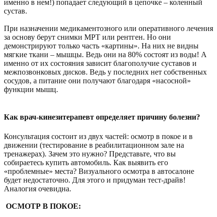
именно в нем!) попадает следующий в цепочке – коленный
сустав.
При назначении медикаментозного или оперативного лечения
за основу берут снимки МРТ или рентген. Но они
демонстрируют только часть «картины». На них не видны
мягкие ткани – мышцы. Ведь они на 80% состоят из воды! А
именно от их состояния зависит благополучие суставов и
межпозвонковых дисков. Ведь у последних нет собственных
сосудов, а питание они получают благодаря «насосной»
функции мышц.
Как врач-кинезитерапевт определяет причину болезни?
Консультация состоит из двух частей: осмотр в покое и в
движении (тестирование в реабилитационном зале на
тренажерах). Зачем это нужно? Представьте, что вы
собираетесь купить автомобиль. Как выявить его
«проблемные» места? Визуального осмотра в автосалоне
будет недостаточно. Для этого и придуман тест-драйв!
Аналогия очевидна.
ОСМОТР В ПОКОЕ: