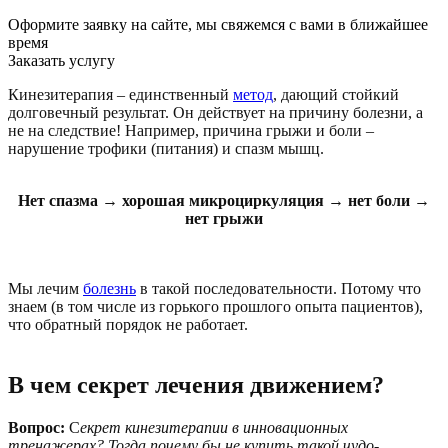
Оформите заявку на сайте, мы свяжемся с вами в ближайшее
время
Заказать услугу
Кинезитерапия – единственный
метод
, дающий стойкий
долговечный результат. Он действует на причину болезни, а
не на следствие! Например, причина грыжи и боли –
нарушение трофики (питания) и спазм мышц.
Нет спазма → хорошая микроциркуляция → нет боли →
нет грыжи
Мы лечим
болезнь
в такой последовательности. Потому что
знаем (в том числе из горького прошлого опыта пациентов),
что обратный порядок не работает.
В чем секрет лечения движением?
Вопрос:
С
екрет кинезитерапии в инновационных
тренажерах? Тогда почему бы не купить такой чудо-