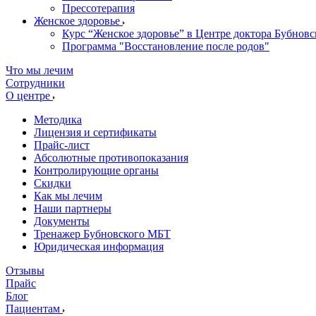
Прессотерапия
Женское здоровье
Курс “Женское здоровье” в Центре доктора Бубновс
Программа "Восстановление после родов"
Что мы лечим
Сотрудники
О центре
Методика
Лицензия и сертификаты
Прайс-лист
Абсолютные противопоказания
Контролирующие органы
Скидки
Как мы лечим
Наши партнеры
Документы
Тренажер Бубновского МБТ
Юридическая информация
Отзывы
Прайс
Блог
Пациентам