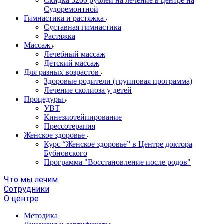
Скидка 5200 рублей на лечение в центре на
Судоремонтной
Гимнастика и растяжка
Суставная гимнастика
Растяжка
Массаж
Лечебный массаж
Детский массаж
Для разных возрастов
Здоровые родители (групповая программа)
Лечение сколиоза у детей
Процедуры
УВТ
Кинезиотейпирование
Прессотерапия
Женское здоровье
Курс “Женское здоровье” в Центре доктора
Бубновского
Программа "Восстановление после родов"
Что мы лечим
Сотрудники
О центре
Методика