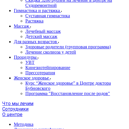
Скидка 5200 рублей на лечение в центре на
Судоремонтной
Гимнастика и растяжка
Суставная гимнастика
Растяжка
Массаж
Лечебный массаж
Детский массаж
Для разных возрастов
Здоровые родители (групповая программа)
Лечение сколиоза у детей
Процедуры
УВТ
Кинезиотейпирование
Прессотерапия
Женское здоровье
Курс “Женское здоровье” в Центре доктора
Бубновского
Программа "Восстановление после родов"
Что мы лечим
Сотрудники
О центре
Методика