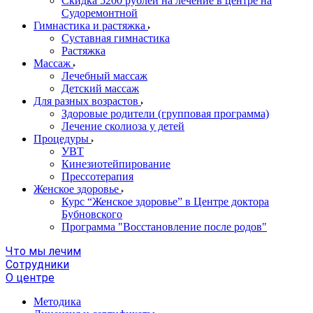
Скидка 5200 рублей на лечение в центре на
Судоремонтной
Гимнастика и растяжка
Суставная гимнастика
Растяжка
Массаж
Лечебный массаж
Детский массаж
Для разных возрастов
Здоровые родители (групповая программа)
Лечение сколиоза у детей
Процедуры
УВТ
Кинезиотейпирование
Прессотерапия
Женское здоровье
Курс “Женское здоровье” в Центре доктора
Бубновского
Программа "Восстановление после родов"
Что мы лечим
Сотрудники
О центре
Методика