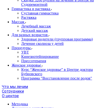
Скидка 5200 рублей на лечение в центре на
Судоремонтной
Гимнастика и растяжка
Суставная гимнастика
Растяжка
Массаж
Лечебный массаж
Детский массаж
Для разных возрастов
Здоровые родители (групповая программа)
Лечение сколиоза у детей
Процедуры
УВТ
Кинезиотейпирование
Прессотерапия
Женское здоровье
Курс “Женское здоровье” в Центре доктора
Бубновского
Программа "Восстановление после родов"
Что мы лечим
Сотрудники
О центре
Методика