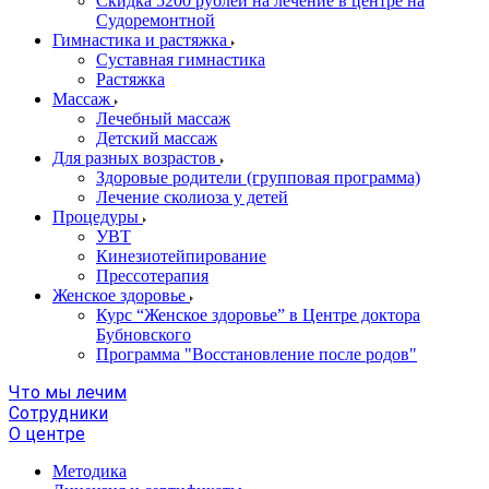
Скидка 5200 рублей на лечение в центре на
Судоремонтной
Гимнастика и растяжка
Суставная гимнастика
Растяжка
Массаж
Лечебный массаж
Детский массаж
Для разных возрастов
Здоровые родители (групповая программа)
Лечение сколиоза у детей
Процедуры
УВТ
Кинезиотейпирование
Прессотерапия
Женское здоровье
Курс “Женское здоровье” в Центре доктора
Бубновского
Программа "Восстановление после родов"
Что мы лечим
Сотрудники
О центре
Методика