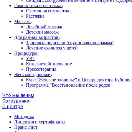
Скидка 5200 рублей на лечение в центре на Судор
Гимнастика и растяжка
Суставная гимнастика
Растяжка
Массаж
Лечебный массаж
Детский массаж
Для разных возрастов
Здоровые родители (групповая программа)
Лечение сколиоза у детей
Процедуры
УВТ
Кинезиотейпирование
Прессотерапия
Женское здоровье
Курс “Женское здоровье” в Центре доктора Бубновс
Программа "Восстановление после родов"
Что мы лечим
Сотрудники
О центре
Методика
Лицензия и сертификаты
Прайс-лист