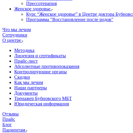
Прессотерапия
Женское здоровье
Курс “Женское здоровье” в Центре доктора Бубновс
Программа "Восстановление после родов"
Что мы лечим
Сотрудники
О центре
Методика
Лицензия и сертификаты
Прайс-лист
Абсолютные противопоказания
Контролирующие органы
Скидки
Как мы лечим
Наши партнеры
Документы
Тренажер Бубновского МБТ
Юридическая информация
Отзывы
Прайс
Блог
Пациентам