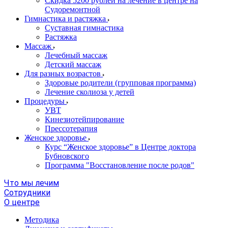
Скидка 5200 рублей на лечение в центре на
Судоремонтной
Гимнастика и растяжка
Суставная гимнастика
Растяжка
Массаж
Лечебный массаж
Детский массаж
Для разных возрастов
Здоровые родители (групповая программа)
Лечение сколиоза у детей
Процедуры
УВТ
Кинезиотейпирование
Прессотерапия
Женское здоровье
Курс “Женское здоровье” в Центре доктора
Бубновского
Программа "Восстановление после родов"
Что мы лечим
Сотрудники
О центре
Методика