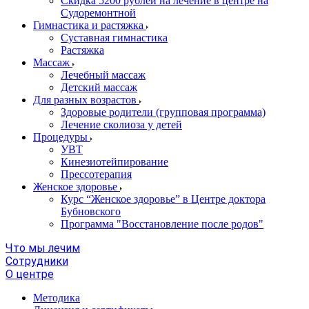
Скидка 5200 рублей на лечение в центре на
Судоремонтной
Гимнастика и растяжка
Суставная гимнастика
Растяжка
Массаж
Лечебный массаж
Детский массаж
Для разных возрастов
Здоровые родители (групповая программа)
Лечение сколиоза у детей
Процедуры
УВТ
Кинезиотейпирование
Прессотерапия
Женское здоровье
Курс “Женское здоровье” в Центре доктора
Бубновского
Программа "Восстановление после родов"
Что мы лечим
Сотрудники
О центре
Методика